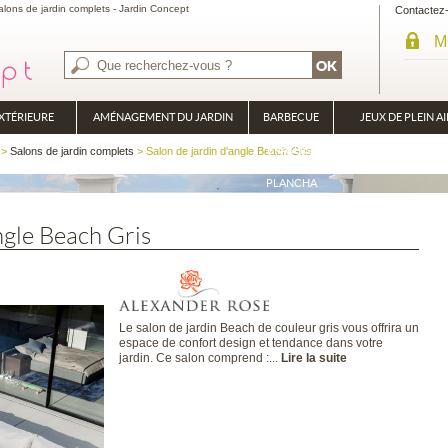
lons de jardin complets - Jardin Concept
Contactez
M
XTÉRIEURE
AMÉNAGEMENT DU JARDIN
BARBECUE
JEUX DE PLEIN AI
BRASÉRO
>
Salons de jardin complets
> Salon de jardin d'angle Beach Gris
PLANCHA
ngle Beach Gris
Le salon de jardin Beach de couleur gris vous offrira un
espace de confort design et tendance dans votre
jardin. Ce salon comprend :...
Lire la suite