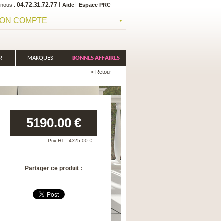
04.72.31.72.77
-nous
Aide
Espace PRO
ON COMPTE
R
MARQUES
BONNES AFFAIRES
< Retour
5190.00
€
Prix HT :
4325.00
€
Partager ce produit :