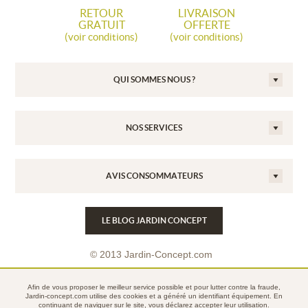
RETOUR
LIVRAISON
GRATUIT
OFFERTE
(voir conditions)
(voir conditions)
QUI SOMMES NOUS ?
NOS SERVICES
AVIS CONSOMMATEURS
LE BLOG JARDIN CONCEPT
© 2013 Jardin-Concept.com
Conditions Générales de Vente
Afin de vous proposer le meilleur service possible et pour lutter contre la fraude,
Mentions légales
Jardin-concept.com utilise des
cookies
et a généré un identifiant équipement. En
continuant de naviguer sur le site, vous déclarez accepter leur utilisation.