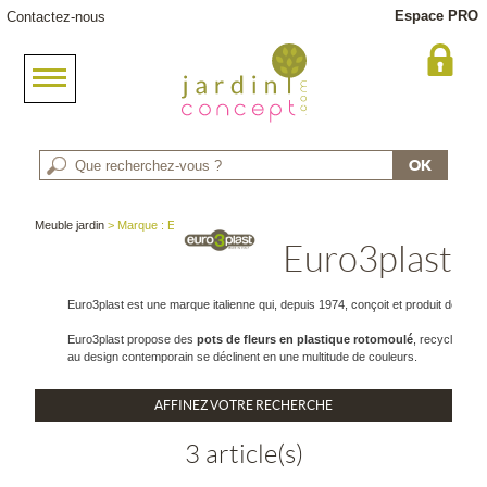
Espace PRO
Contactez-nous
Meuble jardin
> Marque : Euro3plast
Euro3plast
Euro3plast est une marque italienne qui, depuis 1974, conçoit et produit des
pot
Euro3plast propose des
pots de fleurs en plastique rotomoulé
, recyclables
au design contemporain se déclinent en une multitude de couleurs.
AFFINEZ VOTRE RECHERCHE
3 article(s)