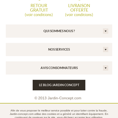
RETOUR
LIVRAISON
GRATUIT
OFFERTE
(voir conditions)
(voir conditions)
QUI SOMMES NOUS ?
NOS SERVICES
AVIS CONSOMMATEURS
LE BLOG JARDIN CONCEPT
© 2013 Jardin-Concept.com
Conditions Générales de Vente
Afin de vous proposer le meilleur service possible et pour lutter contre la fraude,
Mentions légales
Jardin-concept.com utilise des
cookies
et a généré un identifiant équipement. En
continuant de naviguer sur le site, vous déclarez accepter leur utilisation.