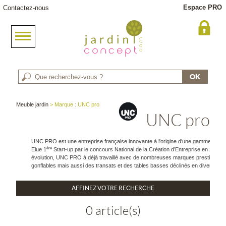
Espace PRO
Contactez-nous
Meuble jardin
> Marque : UNC pro
UNC pro
UNC PRO est une entreprise française innovante à l'origine d'une gamme de mobi
ère
Elue 1
Start-up par le concours National de la Création d’Entreprise en 2011, el
évolution, UNC PRO à déjà travaillé avec de nombreuses marques prestigieuses p
gonflables mais aussi des transats et des tables basses déclinés en divers col
AFFINEZ VOTRE RECHERCHE
0 article(s)