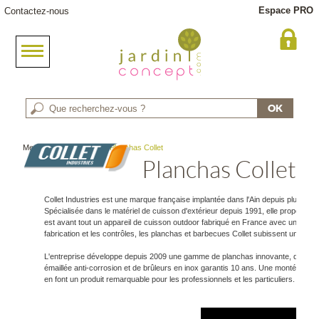
Espace PRO
Contactez-nous
Meuble jardin
> Marque : Planchas Collet
Planchas Collet
Collet Industries est une marque française implantée dans l'Ain depuis plus de 
Spécialisée dans le matériel de cuisson d'extérieur depuis 1991, elle propose
est avant tout un appareil de cuisson outdoor fabriqué en France avec un savoir-
fabrication et les contrôles, les planchas et barbecues Collet subissent un suivi 
L'entreprise développe depuis 2009 une gamme de planchas innovante, déclinée e
émaillée anti-corrosion et de brûleurs en inox garantis 10 ans. Une montée de t
en font un produit remarquable pour les professionnels et les particuliers.