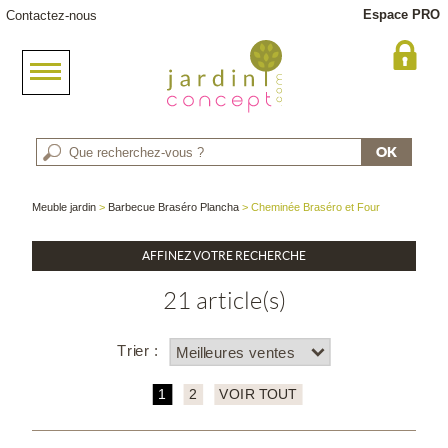
Espace PRO
Contactez-nous
Meuble jardin
>
Barbecue Braséro Plancha
> Cheminée Braséro et Four
AFFINEZ VOTRE RECHERCHE
21 article(s)
Trier :
1
2
VOIR TOUT