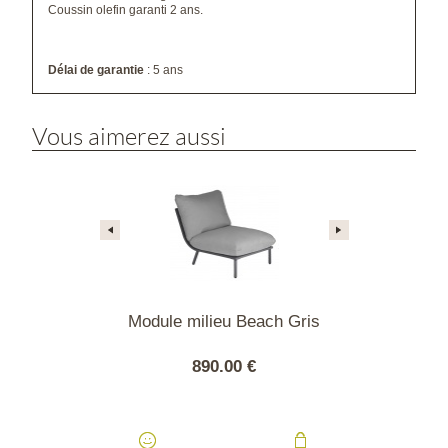
Coussin olefin garanti 2 ans.
Délai de garantie
: 5 ans
Vous aimerez aussi
ngle Beach
Module milieu Beach Gris
Module d'ang
nge
ci
.00 €
890.00 €
1190