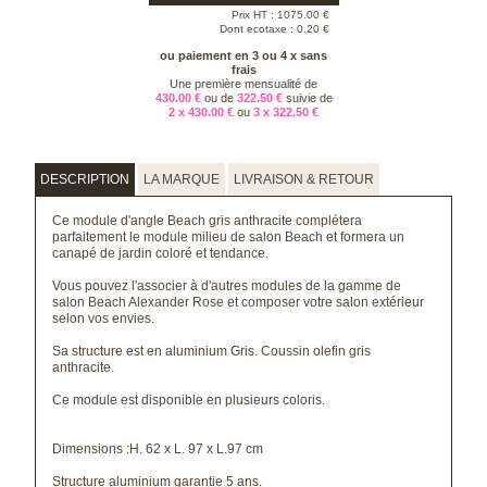
Prix HT :
1075.00
€
Dont ecotaxe : 0.20 €
ou paiement en 3 ou 4 x sans
frais
Une première mensualité de
430.00 €
ou de
322.50 €
suivie de
2 x 430.00 €
ou
3 x 322.50 €
DESCRIPTION
LA MARQUE
LIVRAISON & RETOUR
Ce module d'angle Beach gris anthracite complétera
parfaitement
le module milieu de salon Beach
et formera un
canapé de jardin coloré et tendance.
Vous pouvez l'associer à d'autres modules de la gamme de
salon Beach Alexander Rose et composer votre salon extérieur
selon vos envies.
Sa structure est en aluminium Gris. Coussin olefin gris
anthracite.
Ce module est disponible en plusieurs coloris.
Dimensions :H. 62 x L. 97 x L.97 cm
Structure aluminium garantie 5 ans.