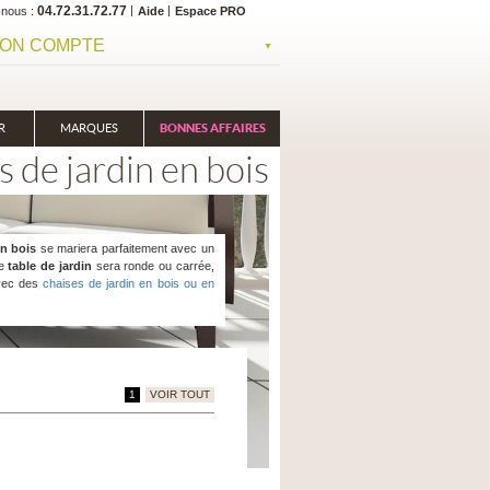
04.72.31.72.77
-nous
Aide
Espace PRO
ON COMPTE
R
MARQUES
BONNES AFFAIRES
s de jardin en bois
en bois
se mariera parfaitement avec un
re
table de jardin
sera ronde ou carrée,
avec des
chaises de jardin en bois ou en
1
VOIR TOUT