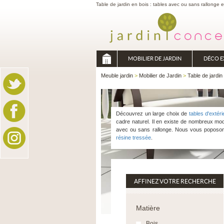
Table de jardin en bois : tables avec ou sans rallonge 
MOBILIER DE JARDIN
DÉCO E
Meuble jardin
>
Mobilier de Jardin
>
Table de jardin
Découvrez un large choix de
tables d'extéri
cadre naturel. Il en existe de nombreux mo
avec ou sans rallonge. Nous vous poposo
résine tressée
.
AFFINEZ VOTRE RECHERCHE
Matière
Bois