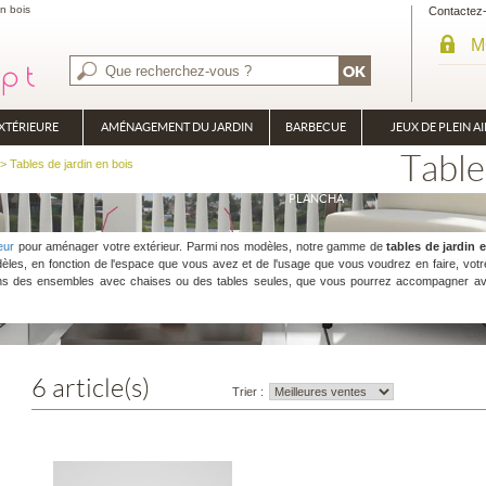
en bois
Contactez
M
XTÉRIEURE
AMÉNAGEMENT DU JARDIN
BARBECUE
JEUX DE PLEIN AI
Table
BRASÉRO
> Tables de jardin en bois
PLANCHA
eur
pour aménager votre extérieur. Parmi nos modèles, notre gamme de
tables de jardin 
dèles, en fonction de l'espace que vous avez et de l'usage que vous voudrez en faire, vot
ns des ensembles avec chaises ou des tables seules, que vous pourrez accompagner 
6 article(s)
Trier :