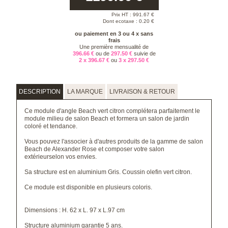
Prix HT :
991.67
€
Dont ecotaxe : 0.20 €
ou paiement en 3 ou 4 x sans
frais
Une première mensualité de
396.66 €
ou de
297.50 €
suivie de
2 x 396.67 €
ou
3 x 297.50 €
DESCRIPTION
LA MARQUE
LIVRAISON & RETOUR
Ce module d'angle Beach vert citron complétera parfaitement
le
module milieu de salon Beach
et formera un salon de jardin
coloré et tendance.
Vous pouvez l'associer à d'autres produits de la gamme de salon
Beach de Alexander Rose et composer votre salon
extérieurselon vos envies.
Sa structure est en aluminium Gris. Coussin olefin vert citron.
Ce module est disponible en plusieurs coloris.
Dimensions : H. 62 x L. 97 x L.97 cm
Structure aluminium garantie 5 ans.