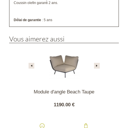
Coussin olefin garanti 2 ans.
Délai de garantie
: 5 ans
Vous aimerez aussi
u Beach Vert
Module d'angle Beach Taupe
Module d'
ron
Or
00 €
1190.00 €
1190