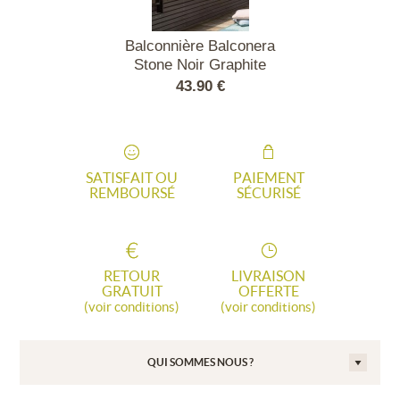
alconera Color
Balconnière Balconera
Balconniè
rdoise
Stone Noir Graphite
Balconera
50 €
43.90 €
38.
SATISFAIT OU
PAIEMENT
REMBOURSÉ
SÉCURISÉ
RETOUR
LIVRAISON
GRATUIT
OFFERTE
(voir conditions)
(voir conditions)
QUI SOMMES NOUS ?