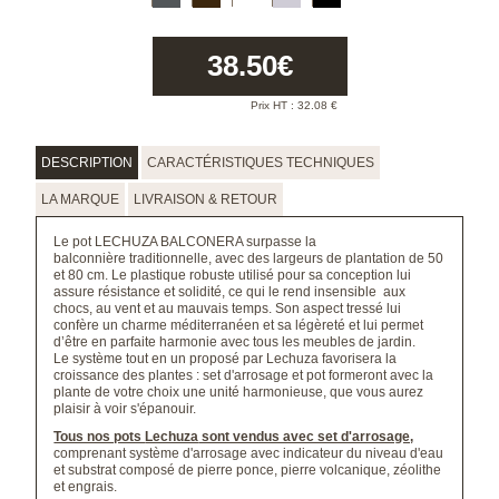
38.50
€
Prix HT :
32.08
€
DESCRIPTION
CARACTÉRISTIQUES TECHNIQUES
LA MARQUE
LIVRAISON & RETOUR
Le pot LECHUZA BALCONERA surpasse la
balconnière traditionnelle, avec des largeurs de plantation de 50
et 80 cm. Le plastique robuste utilisé pour sa conception lui
assure résistance et solidité, ce qui le rend insensible aux
chocs, au vent et au mauvais temps. Son aspect tressé lui
confère un charme méditerranéen et sa légèreté et lui permet
d’être en parfaite harmonie avec tous les meubles de jardin.
Le système tout en un proposé par Lechuza favorisera la
croissance des plantes : set d'arrosage et pot formeront avec la
plante de votre choix une unité harmonieuse, que vous aurez
plaisir à voir s'épanouir.
Tous nos pots
Lechuza
sont vendus avec set d'arrosage,
comprenant système d'arrosage avec indicateur du niveau d'eau
et substrat composé de pierre ponce, pierre volcanique, zéolithe
et engrais.