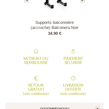
alconnière
Supports balconnière
Balconnière B
alconera Blanc
(accroche) Balconera Noir
Gris 
90 €
34.90 €
38.
SATISFAIT OU
PAIEMENT
REMBOURSÉ
SÉCURISÉ
RETOUR
LIVRAISON
GRATUIT
OFFERTE
(voir conditions)
(voir conditions)
QUI SOMMES NOUS ?