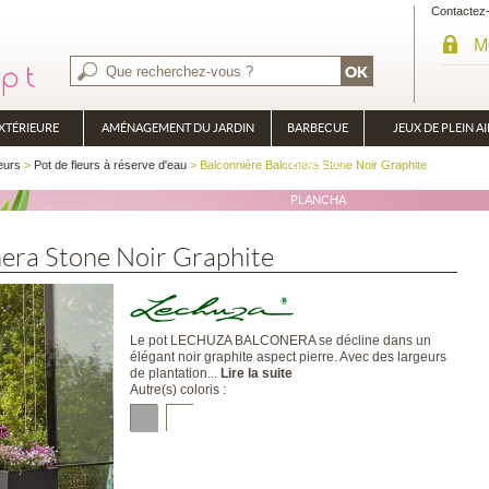
Contactez
M
XTÉRIEURE
AMÉNAGEMENT DU JARDIN
BARBECUE
JEUX DE PLEIN AI
BRASÉRO
eurs
>
Pot de fleurs à réserve d'eau
> Balconnière Balconera Stone Noir Graphite
PLANCHA
nera Stone Noir Graphite
Le pot LECHUZA BALCONERA se décline dans un
élégant noir graphite aspect pierre. Avec des largeurs
de plantation...
Lire la suite
Autre(s) coloris :