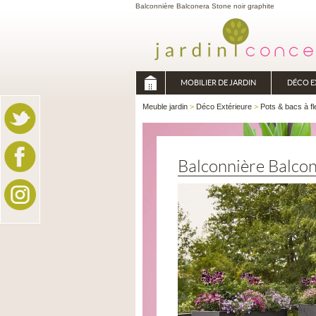
Balconnière Balconera Stone noir graphite
MOBILIER DE JARDIN
DÉCO E
Meuble jardin
>
Déco Extérieure
>
Pots & bacs à fl
Balconnière Balco