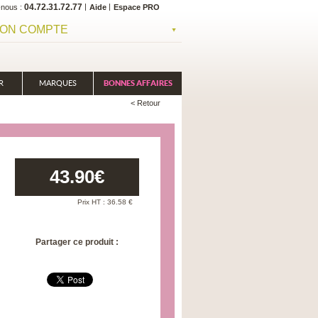
04.72.31.72.77
-nous
Aide
Espace PRO
ON COMPTE
R
MARQUES
BONNES AFFAIRES
< Retour
43.90
€
Prix HT :
36.58
€
Partager ce produit :