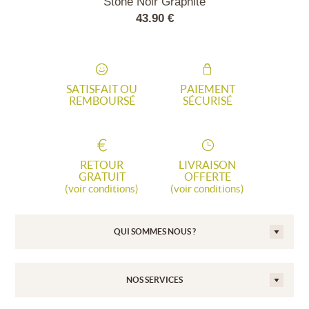
rdoise
Stone Noir Graphite
Balconera
50 €
43.90 €
38.
SATISFAIT OU
PAIEMENT
REMBOURSÉ
SÉCURISÉ
RETOUR
LIVRAISON
GRATUIT
OFFERTE
(voir conditions)
(voir conditions)
QUI SOMMES NOUS ?
NOS SERVICES