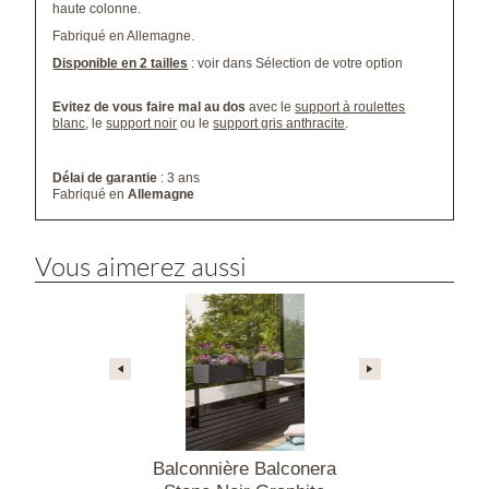
haute colonne.
Fabriqué en Allemagne.
Disponible en 2 tailles
: voir dans Sélection de votre option
Evitez de vous faire mal au dos
avec le
support à roulettes
blanc
, le
support noir
ou le
support gris anthracite
.
Délai de garantie
: 3 ans
Fabriqué en
Allemagne
Vous aimerez aussi
alconera Color
Balconnière Balconera
Balconniè