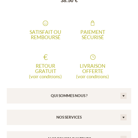
90 €
38.50 €
43.
SATISFAIT OU
PAIEMENT
REMBOURSÉ
SÉCURISÉ
RETOUR
LIVRAISON
GRATUIT
OFFERTE
(voir conditions)
(voir conditions)
QUI SOMMES NOUS ?
NOS SERVICES