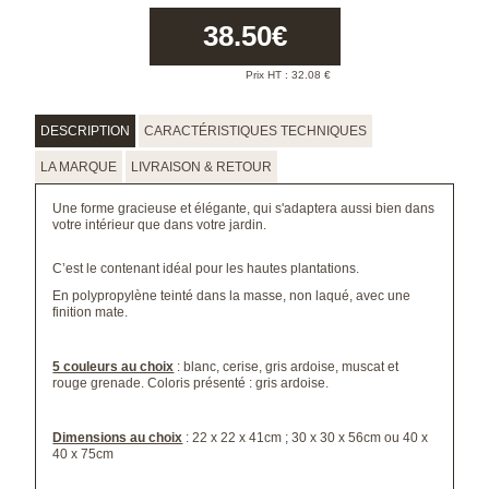
38.50
€
Prix HT :
32.08
€
DESCRIPTION
CARACTÉRISTIQUES TECHNIQUES
LA MARQUE
LIVRAISON & RETOUR
Une forme gracieuse et élégante, qui s'adaptera aussi bien dans
votre intérieur que dans votre jardin.
C’est le contenant idéal pour les hautes plantations.
En polypropylène teinté dans la masse, non laqué, avec une
finition mate.
5 couleurs au choix
: blanc, cerise, gris ardoise, muscat et
rouge grenade. Coloris présenté : gris ardoise.
Dimensions au choix
: 22 x 22 x 41cm ; 30 x 30 x 56cm ou 40 x
40 x 75cm