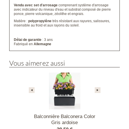
Vendu avec set d'arrosage
comprenant système d'arrosage
avec indicateur du niveau d'eau et substrat composé de pierre
ponce, pierre volcanique, zéolithe et engrais.
Matière :
polypropylène
très résistant aux rayures, salissures,
insensible au froid et aux rayons du soleil.
Délai de garantie
: 3 ans
Fabriqué en
Allemagne
Vous aimerez aussi
ulettes gris
Balconnière Balconera Color
Balconnièr
pour Cubico
Gris ardoise
Stone Noi