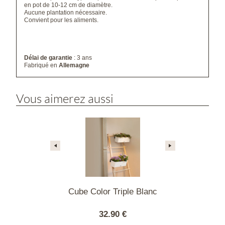
en pot de 10-12 cm de diamètre.
Aucune plantation nécessaire.
Convient pour les aliments.
Délai de garantie
: 3 ans
Fabriqué en
Allemagne
Vous aimerez aussi
 Green Wall
Cube Color Triple Blanc
Cube Gloss
olor blanc
Home Kit 
99 €
32.90 €
104