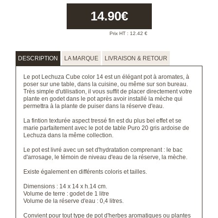
14.90
€
Prix HT :
12.42
€
DESCRIPTION
LA MARQUE
LIVRAISON & RETOUR
Le pot Lechuza Cube color 14 est un élégant pot à aromates, à
poser sur une table, dans la cuisine, ou même sur son bureau.
Très simple d'utilisation, il vous suffit de placer directement votre
plante en godet dans le pot après avoir installé la mèche qui
permettra à la plante de puiser dans la réserve d'eau.
La fintion texturée aspect tressé fin est du plus bel effet et se
marie parfaitement avec le
pot de table Puro 20 gris ardoise de
Lechuza
dans la même collection.
Le pot est livré avec un set d'hydratation comprenant : le bac
d'arrosage, le témoin de niveau d'eau de la réserve, la mèche.
Existe également en différents coloris et tailles.
Dimensions : 14 x 14 x h.14 cm.
Volume de terre : godet de 1 litre
Volume de la réserve d'eau : 0,4 litres.
Convient pour tout type de pot d'herbes aromatiques ou plantes