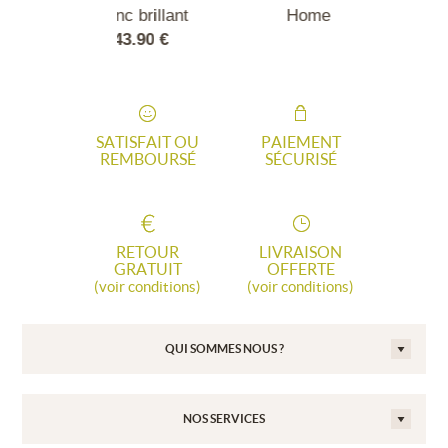
c brillant
Home Kit Color blanc
43.90 €
84.99 €
SATISFAIT OU
PAIEMENT
REMBOURSÉ
SÉCURISÉ
RETOUR
LIVRAISON
GRATUIT
OFFERTE
(voir conditions)
(voir conditions)
QUI SOMMES NOUS ?
NOS SERVICES