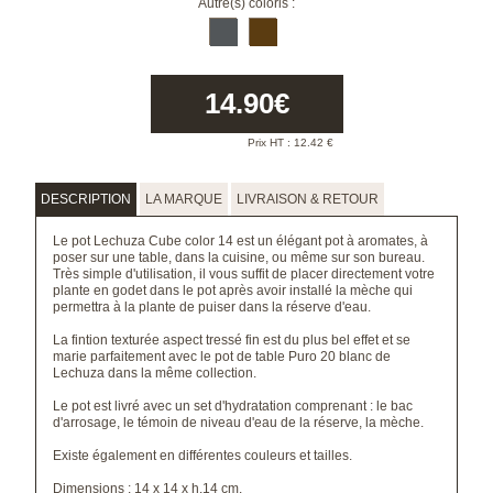
Autre(s) coloris :
14.90
€
Prix HT :
12.42
€
DESCRIPTION
LA MARQUE
LIVRAISON & RETOUR
Le pot Lechuza Cube color 14 est un élégant pot à aromates, à
poser sur une table, dans la cuisine, ou même sur son bureau.
Très simple d'utilisation, il vous suffit de placer directement votre
plante en godet dans le pot après avoir installé la mèche qui
permettra à la plante de puiser dans la réserve d'eau.
La fintion texturée aspect tressé fin est du plus bel effet et se
marie parfaitement avec le
pot de table Puro 20 blanc de
Lechuza
dans la même collection.
Le pot est livré avec un set d'hydratation comprenant : le bac
d'arrosage, le témoin de niveau d'eau de la réserve, la mèche.
Existe également en différentes couleurs et tailles.
Dimensions : 14 x 14 x h.14 cm.