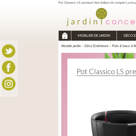
Pot Classico LS premium Noir brillant kit complet Lechu
MOBILIER DE JARDIN
DÉCO E
Meuble jardin
>
Déco Extérieure
>
Pots & bacs à fl
Pot Classico LS pre