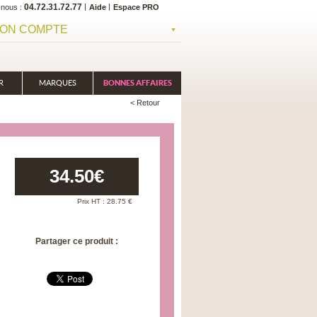
04.72.31.72.77
-nous
Aide
Espace PRO
ON COMPTE
R
MARQUES
BONNES AFFAIRES
< Retour
34.50
€
Prix HT :
28.75
€
Partager ce produit :