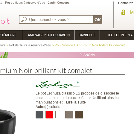
za - Pot de fleurs à réserve d'eau - Jardin Concept
Contactez
M
XTÉRIEURE
AMÉNAGEMENT DU JARDIN
BARBECUE
JEUX DE PLEIN AI
BRASÉRO
eurs
>
Pot de fleurs à réserve d'eau
> Pot Classico LS premium Noir brillant kit complet
PLANCHA
mium Noir brillant kit complet
Le pot Lechuza classico LS propose de dissocier le
bac de plantation du bac extérieur, facilitant ainsi les
manipulations et...
Lire la suite
Autre(s) coloris :