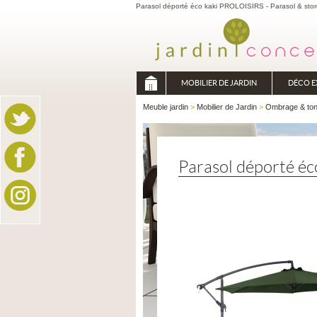
Parasol déporté éco kaki PROLOISIRS - Parasol & stor
MOBILIER DE JARDIN
DÉCO E
Meuble jardin
>
Mobilier de Jardin
>
Ombrage & ton
Parasol déporté éc