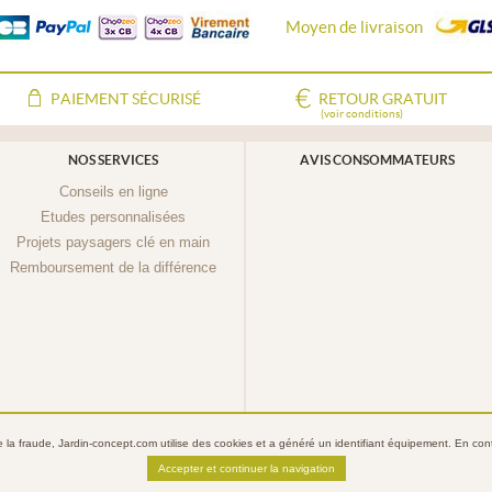
Moyen de livraison
PAIEMENT SÉCURISÉ
RETOUR GRATUIT
(voir conditions)
NOS SERVICES
AVIS CONSOMMATEURS
Conseils en ligne
Etudes personnalisées
Projets paysagers clé en main
Remboursement de la différence
re la fraude, Jardin-concept.com utilise des
cookies
et a généré un identifiant équipement. En conti
Jardin-Concept.com
Conditions Générales de Vente
Mentions légales
Politique de confide
Accepter et continuer la navigation