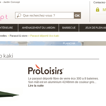
e - Jardin Concept
Contactez
M
XTÉRIEURE
AMÉNAGEMENT DU JARDIN
BARBECUE
JEUX DE PLEIN AI
BRASÉRO
nelles
>
Parasol & store
> Parasol déporté éco kaki
PLANCHA
o kaki
Le parasol déporté fibre de verre éco 300 a 8 baleines.
Son mât est en aluminium 42/48mm de couleur gris...
Lire la suite