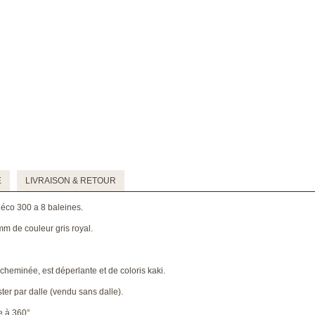
E
LIVRAISON & RETOUR
 éco 300 a 8 baleines.
m de couleur gris royal.
 cheminée, est déperlante et de coloris kaki.
ter par dalle (vendu sans dalle).
e à 360°.