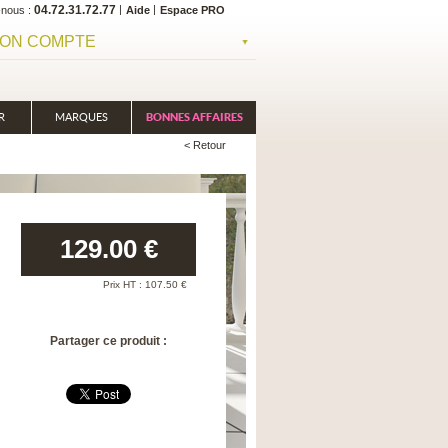
04.72.31.72.77
-nous
Aide
Espace PRO
ON COMPTE
R
MARQUES
BONNES AFFAIRES
< Retour
129.00
€
Prix HT :
107.50
€
Partager ce produit :