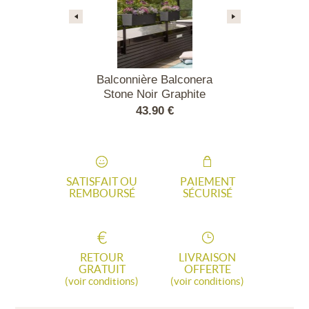
alconera Color
Balconnière Balconera
Balconniè
rdoise
Stone Noir Graphite
Balconera
50 €
43.90 €
38.
SATISFAIT OU
PAIEMENT
REMBOURSÉ
SÉCURISÉ
RETOUR
LIVRAISON
GRATUIT
OFFERTE
(voir conditions)
(voir conditions)