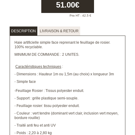
51.00
€
Prix HT :
42.5
€
DESCRIPTION
LIVRAISON & RETOUR
Haie artificielle simple face reprenant le feuillage de rosier.
100% recyclable.
MINIMUM DE COMMANDE : 2 UNITES.
Caractéristiques techniques
:
- Dimensions : Hauteur 1m ou 1,5m (au choix) x longueur 3m
- Simple face
-Feuillage Rosier : Tissus polyester enduit.
- Support : grille plastique semi-souple.
- Feuillage rosier: tissu polyester enduit.
- Couleur : vert tendre (dominant vert clair, inclusion vert moyen,
bordure rouille)
- Traité anti feu et anti UV
- Poids : 2,20 à 2,80 kg