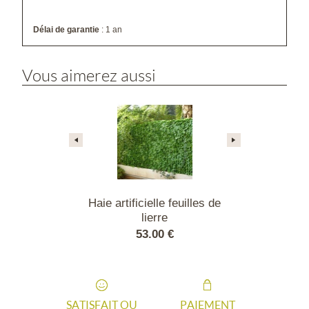
Délai de garantie
: 1 an
Vous aimerez aussi
lle feuilles de
Haie artificielle feuilles de
Haie artificie
e DUO
lierre
ro
00 €
53.00 €
51.
SATISFAIT OU
PAIEMENT