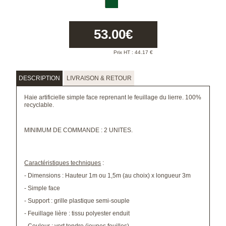
53.00
€
Prix HT :
44.17
€
DESCRIPTION
LIVRAISON & RETOUR
Haie artificielle simple face reprenant le feuillage du lierre. 100%
recyclable.
MINIMUM DE COMMANDE : 2 UNITES.
Caractéristiques techniques
:
- Dimensions : Hauteur 1m ou 1,5m (au choix) x longueur 3m
- Simple face
- Support : grille plastique semi-souple
- Feuillage lière : tissu polyester enduit