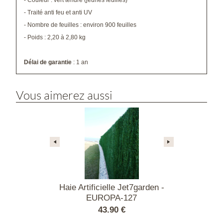
- Couleur : vert tendre (jeunes feuilles)
- Traité anti feu et anti UV
- Nombre de feuilles : environ 900 feuilles
- Poids : 2,20 à 2,80 kg
Délai de garantie
: 1 an
Vous aimerez aussi
lle feuilles de
Haie Artificielle Jet7garden -
Haie artificie
ier
EUROPA-127
br
00 €
43.90 €
40.