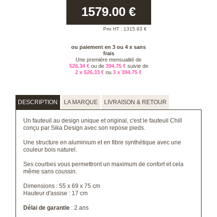
1579.00
€
Prix HT :
1315.83
€
ou paiement en 3 ou 4 x sans
frais
Une première mensualité de
526.34 €
ou de
394.75 €
suivie de
2 x 526.33 €
ou
3 x 394.75 €
DESCRIPTION
LA MARQUE
LIVRAISON & RETOUR
Un fauteuil au design unique et original, c'est le fauteuil Chill
conçu par Sika Design avec son repose pieds.
Une structure en aluminium et en fibre synthétique avec une
couleur bois naturel.
Ses courbes vous permettront un maximum de confort et cela
même sans coussin.
Dimensions : 55 x 69 x 75 cm
Hauteur d'assise : 17 cm
Délai de garantie
: 2 ans