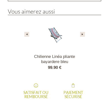
Vous aimerez aussi
lobe pliante
Chilienne Linéa pliante
Chilienne L
réglable
bayardere bleu
bayard
90 €
99.90 €
99.
SATISFAIT OU
PAIEMENT
REMBOURSÉ
SÉCURISÉ