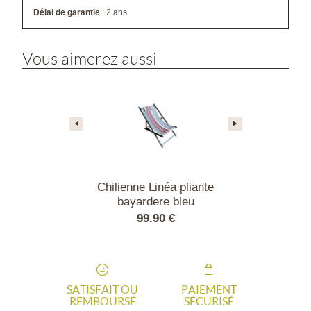
Délai de garantie
: 2 ans
Vous aimerez aussi
lobe pliante
Chilienne Linéa pliante
Chilienne L
réglable
bayardere bleu
bayard
90 €
99.90 €
99.
SATISFAIT OU
PAIEMENT
REMBOURSÉ
SÉCURISÉ