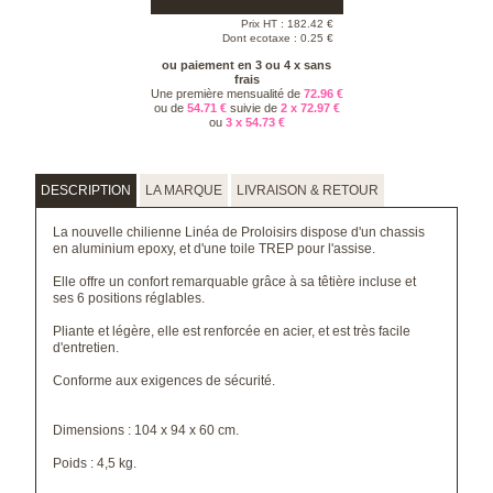
Prix HT :
182.42
€
Dont ecotaxe : 0.25 €
ou paiement en 3 ou 4 x sans
frais
Une première mensualité de
72.96 €
ou de
54.71 €
suivie de
2 x 72.97 €
ou
3 x 54.73 €
DESCRIPTION
LA MARQUE
LIVRAISON & RETOUR
La nouvelle chilienne Linéa de Proloisirs dispose d'un chassis
en aluminium epoxy, et d'une toile TREP pour l'assise.
Elle offre un confort remarquable grâce à sa têtière incluse et
ses 6 positions réglables.
Pliante et légère, elle est renforcée en acier, et est très facile
d'entretien.
Conforme aux exigences de sécurité.
Dimensions : 104 x 94 x 60 cm.
Poids : 4,5 kg.