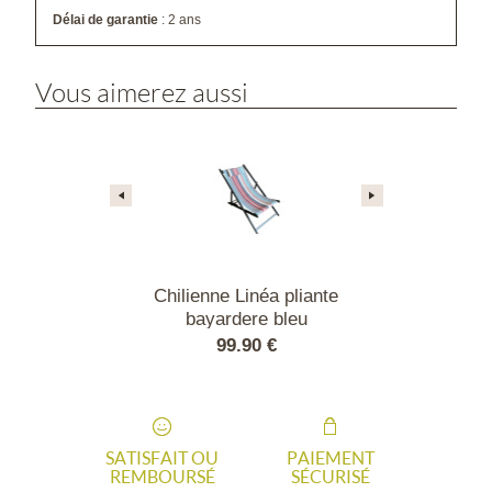
Délai de garantie
: 2 ans
Vous aimerez aussi
lobe pliante
Chilienne Linéa pliante
Chilienne L
réglable
bayardere bleu
bayard
90 €
99.90 €
99.
SATISFAIT OU
PAIEMENT
REMBOURSÉ
SÉCURISÉ