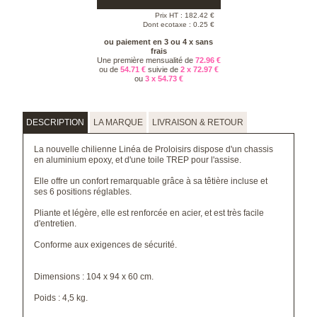
Prix HT :
182.42
€
Dont ecotaxe : 0.25 €
ou paiement en 3 ou 4 x sans
frais
Une première mensualité de
72.96 €
ou de
54.71 €
suivie de
2 x 72.97 €
ou
3 x 54.73 €
DESCRIPTION
LA MARQUE
LIVRAISON & RETOUR
La nouvelle chilienne Linéa de Proloisirs dispose d'un chassis
en aluminium epoxy, et d'une toile TREP pour l'assise.
Elle offre un confort remarquable grâce à sa têtière incluse et
ses 6 positions réglables.
Pliante et légère, elle est renforcée en acier, et est très facile
d'entretien.
Conforme aux exigences de sécurité.
Dimensions : 104 x 94 x 60 cm.
Poids : 4,5 kg.