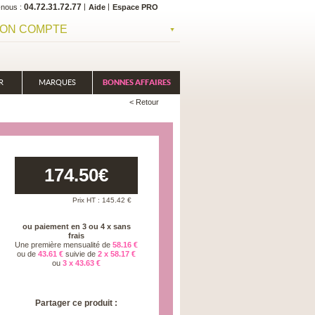
04.72.31.72.77
-nous
Aide
Espace PRO
ON COMPTE
R
MARQUES
BONNES AFFAIRES
< Retour
174.50
€
Prix HT :
145.42
€
ou paiement en 3 ou 4 x sans
frais
Une première mensualité de
58.16 €
ou de
43.61 €
suivie de
2 x 58.17 €
ou
3 x 43.63 €
Partager ce produit :