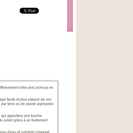
ndifféremment votre pot Lechuza en
sage facile et plus espacé de vos
e par terre ou de plante asphyxiée
e qui apportera une touche
u soleil grâce à un traitement
veau d'eau et substrat composé