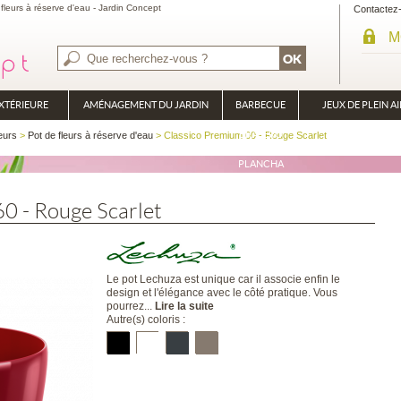
leurs à réserve d'eau - Jardin Concept
Contactez
M
XTÉRIEURE
AMÉNAGEMENT DU JARDIN
BARBECUE
JEUX DE PLEIN AI
BRASÉRO
eurs
>
Pot de fleurs à réserve d'eau
> Classico Premium 60 - Rouge Scarlet
PLANCHA
0 - Rouge Scarlet
Le pot Lechuza est unique car il associe enfin le
design et l'élégance avec le côté pratique. Vous
pourrez...
Lire la suite
Autre(s) coloris :