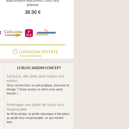
Balconnière Balconera Color Gris
Balconnière Balconera Stone Noir
ardoise
Graphite
38.50 €
43.90 €
LIVRAISON OFFERTE
(voir conditions)
LE BLOG JARDIN CONCEPT
Lechuza, des pots pour toutes vos
envies
Vous recherchez un pot pratique, innovant et
design ? Nous avons ce dont vous avez
besoin !...
Aménager son jardin de façon éco-
responsable
Au fil du temps, le jardin classique a fait place
au jardin éco-responsable, ce qui montre
que...