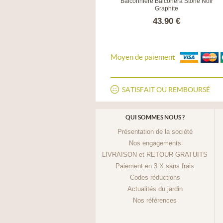
Balconnière Balconera Color Gris
Balconnière Balconera Stone Noir
ardoise
Graphite
38.50 €
43.90 €
Moyen de paiement
SATISFAIT OU REMBOURSÉ
QUI SOMMES NOUS ?
Présentation de la société
Nos engagements
LIVRAISON et RETOUR GRATUITS
Paiement en 3 X sans frais
Codes réductions
Actualités du jardin
Nos références