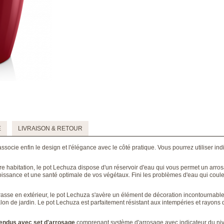
E
LIVRAISON & RETOUR
associe enfin le design et l'élégance avec le côté pratique. Vous pourrez utiliser i
tre habitation, le pot Lechuza dispose d'un réservoir d'eau qui vous permet un arro
roissance et une santé optimale de vos végétaux. Fini les problèmes d'eau qui coul
rrasse en extérieur, le pot Lechuza s'avère un élément de décoration incontournabl
on de jardin. Le pot Lechuza est parfaitement résistant aux intempéries et rayons d
endus avec set d'arrosage
comprenant système d'arrosage avec indicateur du ni