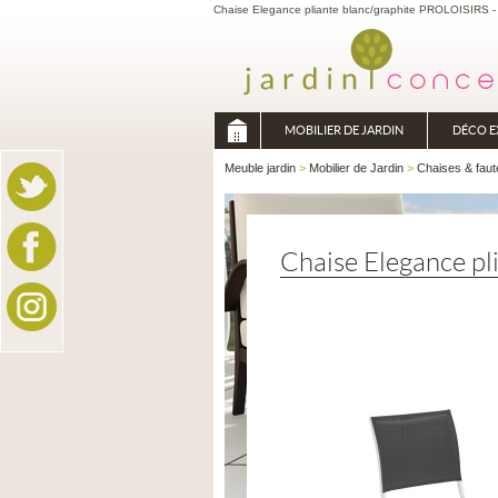
Chaise Elegance pliante blanc/graphite PROLOISIRS - C
MOBILIER DE JARDIN
DÉCO E
Meuble jardin
>
Mobilier de Jardin
>
Chaises & faut
Chaise Elegance pl