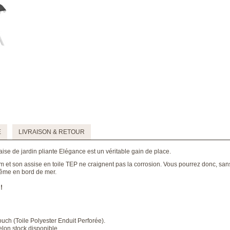
E
LIVRAISON & RETOUR
haise de jardin pliante Elégance est un véritable gain de place.
m et son assise en toile TEP ne craignent pas la corrosion. Vous pourrez donc, san
 même en bord de mer.
 !
uch (Toile Polyester Enduit Perforée).
elon stock disponible