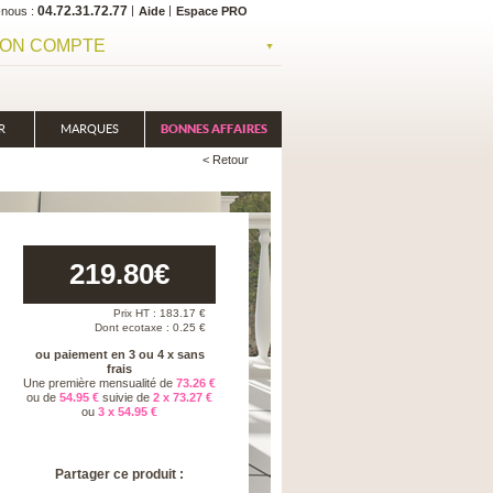
04.72.31.72.77
-nous
Aide
Espace PRO
ON COMPTE
R
MARQUES
BONNES AFFAIRES
< Retour
219.80
€
Prix HT :
183.17
€
Dont ecotaxe : 0.25 €
ou paiement en 3 ou 4 x sans
frais
Une première mensualité de
73.26 €
ou de
54.95 €
suivie de
2 x 73.27 €
ou
3 x 54.95 €
Partager ce produit :