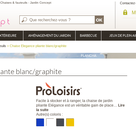
haises & fauteuils - Jardin Concept
Contactez
M
XTÉRIEURE
AMÉNAGEMENT DU JARDIN
BARBECUE
JEUX DE PLEIN AI
BRASÉRO
euils
> Chaise Elegance pliante blanc/graphite
PLANCHA
iante blanc/graphite
Facile à stocker et à ranger, la chaise de jardin
pliante Elégance est un véritable gain de place....
Lire
la suite
Autre(s) coloris :