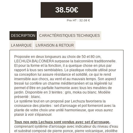
38.50
€
Prix HT :
32.08
€
DESCRIPTION
CARACTÉRISTIQUES TECHNIQUES
LA MARQUE
LIVRAISON & RETOUR
Proposée en deux longueurs au choix de 50 et 80 cm,
LECHUZA BALCONERA surpasse la balconnière traditionnelle.
Et pour la forme et la fonction, il a quelque chose en plus par
rapport à tous ses semblables. Le plastique robuste utilisé pour
sa conception lui assure résistance et solidité, ce qui le rend
insensible aux chocs, au vent et au mauvais temps. Son aspect
tressé lui confère un charme méditerranéen et sa légèreté lui
permet d’être en parfaite harmonie avec tous les meubles de
jardin. Disponible en 3 teintes : gris, moka ou blanc. Modèle
présenté : blanc.
Le système tout en un proposé par Lechuza favorisera la
croissance des plantes : set d'arrosage et pot formeront avec la
plante de votre choix une unité harmonieuse, que vous aurez
plaisir à voir s'épanouir.
Tous nos pots Lechuza sont vendus avec set d'arrosage,
comprenant système d'arrosage avec indicateur du niveau d'eau
et substrat composé de pierre ponce, pierre volcanique, zéolithe