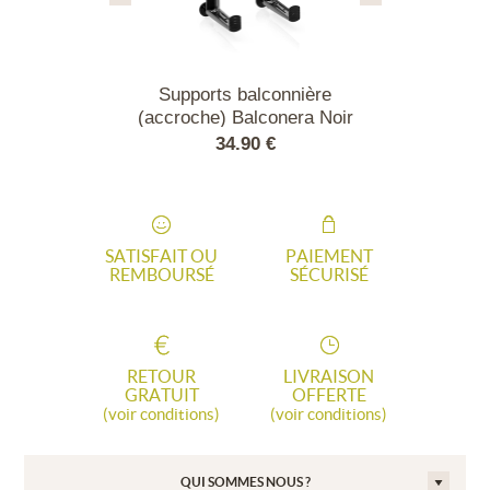
alconnière
Supports balconnière
Balconnière B
alconera Blanc
(accroche) Balconera Noir
Gris 
90 €
34.90 €
38.
SATISFAIT OU
PAIEMENT
REMBOURSÉ
SÉCURISÉ
RETOUR
LIVRAISON
GRATUIT
OFFERTE
(voir conditions)
(voir conditions)
QUI SOMMES NOUS ?