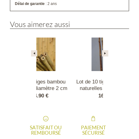
Délai de garantie
: 2 ans
Vous aimerez aussi
tiges bambou
Lot de 10 tiges bambou noir
Lot de 2 
diamètre 2 cm
naturelles diamètre 2 cm
naturelles 
.90 €
169.90 €
16
SATISFAIT OU
PAIEMENT
REMBOURSÉ
SÉCURISÉ