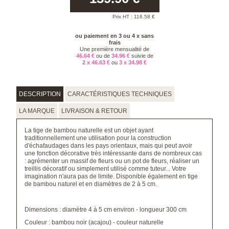
Prix HT :
116.58
€
ou paiement en 3 ou 4 x sans
frais
Une première mensualité de
46.64 €
ou de
34.96 €
suivie de
2 x 46.63 €
ou
3 x 34.98 €
DESCRIPTION
CARACTÉRISTIQUES TECHNIQUES
LA MARQUE
LIVRAISON & RETOUR
La tige de bambou naturelle est un objet ayant
traditionnellement une utilisation pour la construction
d'échafaudages dans les pays orientaux, mais qui peut avoir
une fonction décorative très intéressante dans de nombreux cas
: agrémenter un massif de fleurs ou un
pot de fleurs
, réaliser un
treillis décoratif ou simplement utilisé comme tuteur... Votre
imagination n'aura pas de limite. Disponible également en tige
de bambou naturel et en diamètres de 2 à 5 cm.
Dimensions : diamètre 4 à 5 cm environ - longueur 300 cm
Couleur : bambou noir (acajou) - couleur naturelle