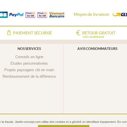
Moyen de livraison
PAIEMENT SÉCURISÉ
RETOUR GRATUIT
(voir conditions)
NOS SERVICES
AVIS CONSOMMATEURS
Conseils en ligne
Etudes personnalisées
Projets paysagers clé en main
Remboursement de la différence
re la fraude, Jardin-concept.com utilise des
cookies
et a généré un identifiant équipement. En conti