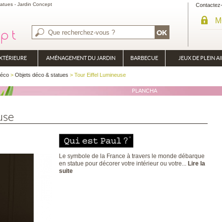
tatues - Jardin Concept
Contactez
M
XTÉRIEURE
AMÉNAGEMENT DU JARDIN
BARBECUE
JEUX DE PLEIN AI
BRASÉRO
déco
>
Objets déco & statues
> Tour Eiffel Lumineuse
PLANCHA
use
Le symbole de la France à travers le monde débarque
en statue pour décorer votre intérieur ou votre...
Lire la
suite