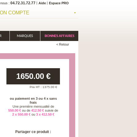
04.72.31.72.77
-nous
Aide
Espace PRO
ON COMPTE
R
MARQUES
BONNES AFFAIRES
< Retour
1650.00
€
Prix HT :
1375.00
€
ou paiement en 3 ou 4 x sans
frais
Une première mensualité de
550.00 €
ou de
412.50 €
suivie de
2 x 550.00 €
ou
3 x 412.50 €
Partager ce produit :