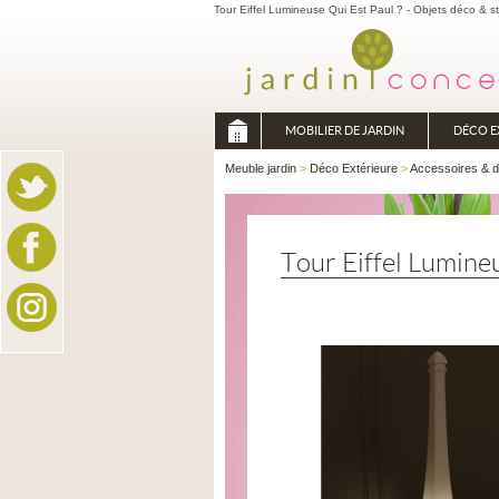
Tour Eiffel Lumineuse Qui Est Paul ? - Objets déco & s
MOBILIER DE JARDIN
DÉCO E
Meuble jardin
>
Déco Extérieure
>
Accessoires & 
Tour Eiffel Lumine