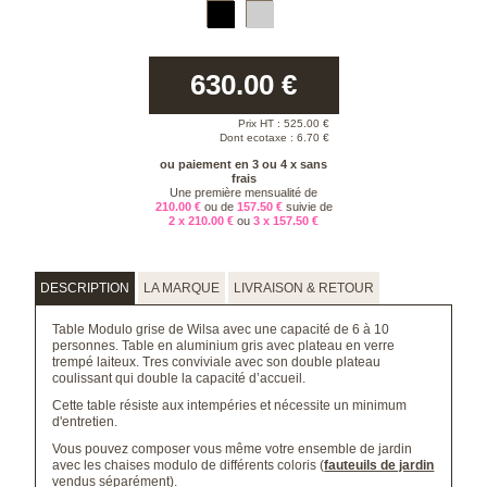
630.00
€
Prix HT :
525.00
€
Dont ecotaxe : 6.70 €
ou paiement en 3 ou 4 x sans
frais
Une première mensualité de
210.00 €
ou de
157.50 €
suivie de
2 x 210.00 €
ou
3 x 157.50 €
DESCRIPTION
LA MARQUE
LIVRAISON & RETOUR
Table Modulo grise de Wilsa avec une capacité de 6 à 10
personnes. Table en aluminium gris avec plateau en verre
trempé laiteux. Tres conviviale avec son double plateau
coulissant qui double la capacité d’accueil.
Cette table résiste aux intempéries et nécessite un minimum
d'entretien.
Vous pouvez composer vous même votre ensemble de jardin
avec les chaises modulo de différents coloris (
fauteuils de jardin
vendus séparément).