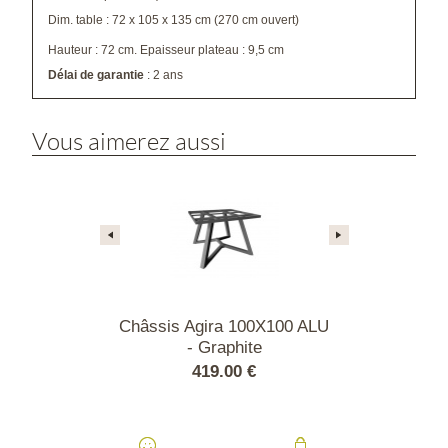
Dim. table : 72 x 105 x 135 cm (270 cm ouvert)
Hauteur : 72 cm. Epaisseur plateau : 9,5 cm
Délai de garantie
: 2 ans
Vous aimerez aussi
a 100X100 ALU
Châssis Agira 100X100 ALU
Châssis Eol
lanc
- Graphite
ALU - 
00 €
419.00 €
489