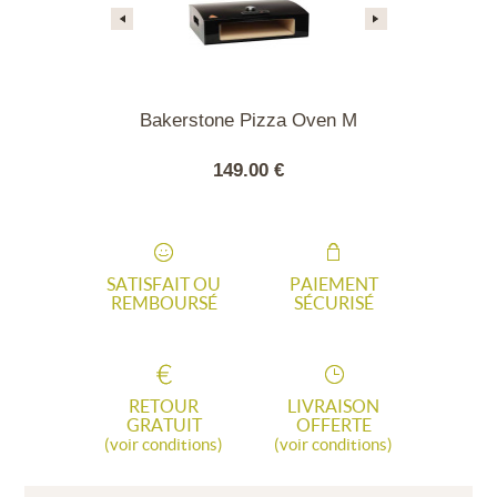
Pizza Oven L
Bakerstone Pizza Oven M
Brasé
ET
00 €
149.00 €
249
SATISFAIT OU
PAIEMENT
REMBOURSÉ
SÉCURISÉ
RETOUR
LIVRAISON
GRATUIT
OFFERTE
(voir conditions)
(voir conditions)