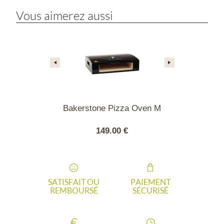
Vous aimerez aussi
Pizza Oven L
Bakerstone Pizza Oven M
Brasé
ET
00 €
149.00 €
249
SATISFAIT OU
PAIEMENT
REMBOURSÉ
SÉCURISÉ