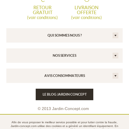
RETOUR
LIVRAISON
GRATUIT
OFFERTE
(voir conditions)
(voir conditions)
QUI SOMMES NOUS ?
NOS SERVICES
AVIS CONSOMMATEURS
LE BLOG JARDIN CONCEPT
© 2013 Jardin-Concept.com
Conditions Générales de Vente
Afin de vous proposer le meilleur service possible et pour lutter contre la fraude,
Mentions légales
Jardin-concept.com utilise des
cookies
et a généré un identifiant équipement. En