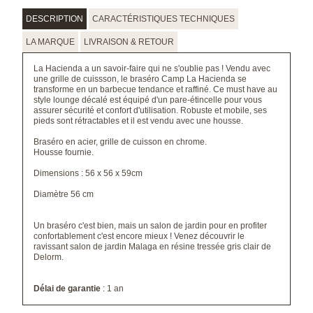
DESCRIPTION
CARACTÉRISTIQUES TECHNIQUES
LA MARQUE
LIVRAISON & RETOUR
La Hacienda a un savoir-faire qui ne s'oublie pas ! Vendu avec
une grille de cuissson, le braséro Camp La Hacienda se
transforme en un barbecue tendance et raffiné. Ce must have au
style lounge décalé est équipé d'un pare-étincelle pour vous
assurer sécurité et confort d'utilisation. Robuste et mobile, ses
pieds sont rétractables et il est vendu avec une housse.
Braséro en acier, grille de cuisson en chrome.
Housse fournie.
Dimensions : 56 x 56 x 59cm
Diamètre 56 cm
Un braséro c'est bien, mais un salon de jardin pour en profiter
confortablement c'est encore mieux ! Venez découvrir le
ravissant
salon de jardin Malaga en résine tressée gris clair de
Delorm.
Délai de garantie
: 1 an