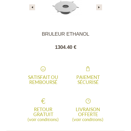
TEAU ROND
BRULEUR ETHANOL
Chariot 60
Bar
80 €
1304.40 €
600
SATISFAIT OU
PAIEMENT
REMBOURSÉ
SÉCURISÉ
RETOUR
LIVRAISON
GRATUIT
OFFERTE
(voir conditions)
(voir conditions)