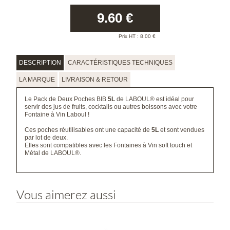
9.60
€
Prix HT :
8.00
€
DESCRIPTION
CARACTÉRISTIQUES TECHNIQUES
LA MARQUE
LIVRAISON & RETOUR
Le Pack de Deux Poches BIB
5L
de LABOUL® est idéal pour
servir des jus de fruits, cocktails ou autres boissons avec votre
Fontaine à Vin Laboul !
Ces poches réutilisables ont une capacité de
5L
et sont vendues
par lot de deux.
Elles sont compatibles avec les Fontaines à Vin soft touch et
Métal de LABOUL®.
Vous aimerez aussi