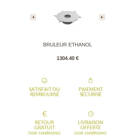
TEAU ROND
BRULEUR ETHANOL
Chariot 60
Bar
80 €
1304.40 €
600
SATISFAIT OU
PAIEMENT
REMBOURSÉ
SÉCURISÉ
RETOUR
LIVRAISON
GRATUIT
OFFERTE
(voir conditions)
(voir conditions)