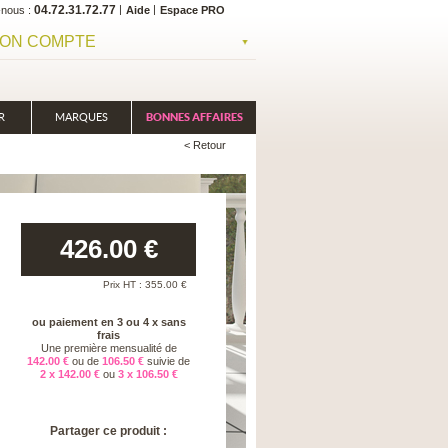
04.72.31.72.77
-nous
Aide
Espace PRO
ON COMPTE
R
MARQUES
BONNES AFFAIRES
< Retour
426.00
€
Prix HT :
355.00
€
ou paiement en 3 ou 4 x sans
frais
Une première mensualité de
142.00 €
ou de
106.50 €
suivie de
2 x 142.00 €
ou
3 x 106.50 €
Partager ce produit :