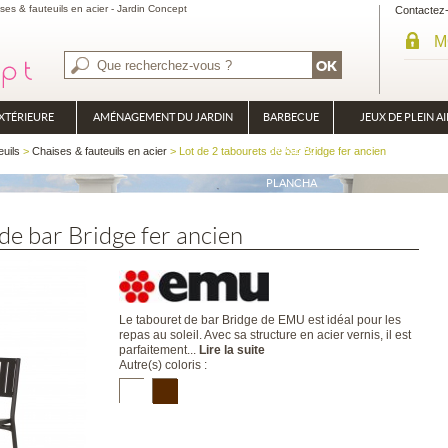
ses & fauteuils en acier - Jardin Concept
Contactez
M
XTÉRIEURE
AMÉNAGEMENT DU JARDIN
BARBECUE
JEUX DE PLEIN AI
BRASÉRO
euils
>
Chaises & fauteuils en acier
> Lot de 2 tabourets de bar Bridge fer ancien
PLANCHA
de bar Bridge fer ancien
Le tabouret de bar Bridge de EMU est idéal pour les
repas au soleil. Avec sa structure en acier vernis, il est
parfaitement...
Lire la suite
Autre(s) coloris :