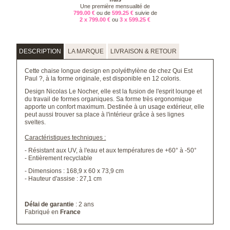
Une première mensualité de
799.00 €
ou de
599.25 €
suivie de
2 x 799.00 €
ou
3 x 599.25 €
DESCRIPTION
LA MARQUE
LIVRAISON & RETOUR
Cette chaise longue design en polyéthylène de chez Qui Est
Paul ?, à la forme originale, est disponible en 12 coloris.
Design Nicolas Le Nocher, elle est la fusion de l'esprit lounge et
du travail de formes organiques. Sa forme très ergonomique
apporte un confort maximum. Destinée à un usage extérieur, elle
peut aussi trouver sa place à l'intérieur grâce à ses lignes
sveltes.
Caractéristiques techniques :
- Résistant aux UV, à l'eau et aux températures de +60° à -50°
- Entièrement recyclable
- Dimensions : 168,9 x 60 x 73,9 cm
- Hauteur d'assise : 27,1 cm
Délai de garantie
: 2 ans
Fabriqué en
France