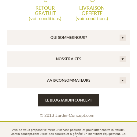
RETOUR
LIVRAISON
GRATUIT
OFFERTE
(voir conditions)
(voir conditions)
QUI SOMMES NOUS ?
NOS SERVICES
AVIS CONSOMMATEURS
LE BLOG JARDIN CONCEPT
© 2013 Jardin-Concept.com
Conditions Générales de Vente
Afin de vous proposer le meilleur service possible et pour lutter contre la fraude,
Mentions légales
Jardin-concept.com utilise des
cookies
et a généré un identifiant équipement. En