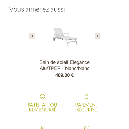
Vous aimerez aussi
l confort San
Bain de soleil Elegance
Bain de sol
ino
Alu/TPEP - blanc/blanc
Alu/TPEP - 
.00 €
409.00 €
409
SATISFAIT OU
PAIEMENT
REMBOURSÉ
SÉCURISÉ