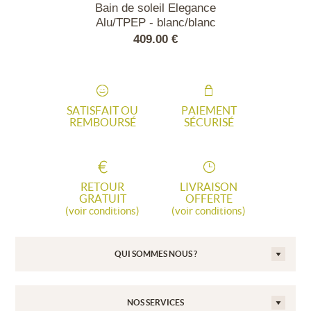
l confort San
Bain de soleil Elegance
Bain de sol
ino
Alu/TPEP - blanc/blanc
Alu/TPEP - 
.00 €
409.00 €
409
SATISFAIT OU
PAIEMENT
REMBOURSÉ
SÉCURISÉ
RETOUR
LIVRAISON
GRATUIT
OFFERTE
(voir conditions)
(voir conditions)
QUI SOMMES NOUS ?
NOS SERVICES