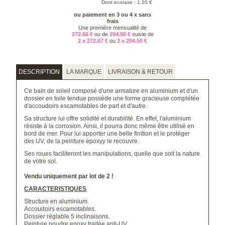
Dont ecotaxe : 1.20 €
ou paiement en 3 ou 4 x sans
frais
Une première mensualité de
272.66 €
ou de
204.50 €
suivie de
2 x 272.67 €
ou
3 x 204.50 €
DESCRIPTION
LA MARQUE
LIVRAISON & RETOUR
Ce bain de soleil composé d'une armature en aluminium et d'un
dossier en toile tendue possède une forme gracieuse complétée
d'accoudoirs escamotables de part et d'autre.
Sa structure lui offre solidité et durabilité. En effet, l'aluminium
résiste à la corrosion. Ainsi, il pourra donc même être utilisé en
bord de mer. Pour lui apporter une belle finition et le protéger
des UV, de la peinture époxyy le recouvre.
Ses roues faciliteront les manipulations, quelle que soit la nature
de votre sol.
Vendu uniquement par lot de 2 !
CARACTERISTIQUES
Structure en aluminium.
Accoudoirs escamotables.
Dossier réglable 5 inclinaisons.
Peinture poudre epoxy traitée anti-UV.