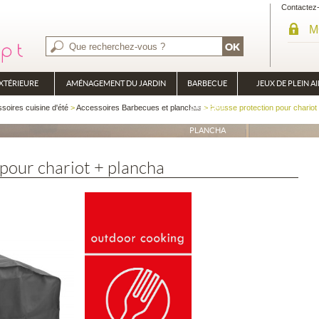
Contactez
M
XTÉRIEURE
AMÉNAGEMENT DU JARDIN
BARBECUE
JEUX DE PLEIN AI
BRASÉRO
soires cuisine d'été
>
Accessoires Barbecues et planchas
> Housse protection pour chariot
PLANCHA
pour chariot + plancha