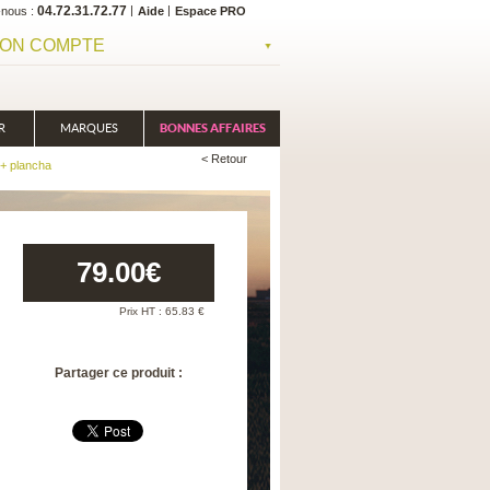
04.72.31.72.77
-nous
Aide
Espace PRO
ON COMPTE
R
MARQUES
BONNES AFFAIRES
< Retour
 + plancha
79.00
€
Prix HT :
65.83
€
Partager ce produit :