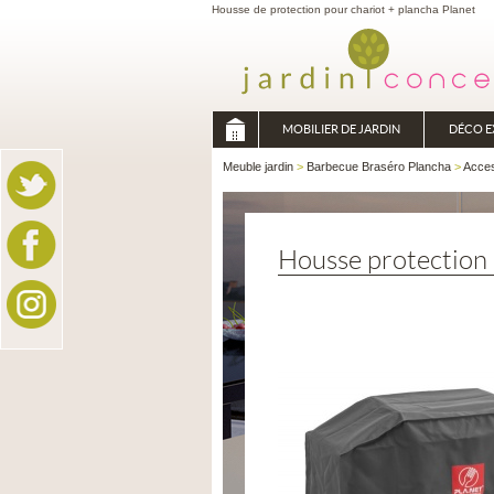
Housse de protection pour chariot + plancha Planet
MOBILIER DE JARDIN
DÉCO E
Meuble jardin
>
Barbecue Braséro Plancha
>
Acces
Housse protection 