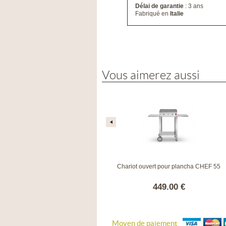
Délai de garantie
: 3 ans
Fabriqué en
Italie
Vous aimerez aussi
Plancha CHEF 55 inox lisse
Chariot ouvert pour plancha CHEF 55
649.00 €
449.00 €
Moyen de paiement