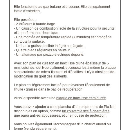
Elle fonctionne au gaz butane et propane
.
Elle est également
facile d'entretien.
Elle possède :
-
2 Brûleurs à bande large.
- Un c
aisson de combustion isolé de la structure pour la sécurité
et la performance thermique.
- Une montée en température rapide (7 minutes) et homogène
sur toute la surface.
- Un bac à graisse incliné intégré sur façade.
- Quatre pieds réglables en hauteur.
- Un a
llumage par piezzo électrique déporté.
Avec son plan de cuisson en inox lisse d'une épaisseur de 5
mm, cuisinez tout type d'aliment, et coupez les à même la plaque
sans craindre de micro-fissures et d'écailles. Il n'y a ainsi pas de
modification du goût des aliments.
Le plan est légèrement incliné pour favoriser l'écoulement de
l'huile / graisse dans le bac de récupération.
Aussi disponible avec une
plaque en inox lisse et rainurée
.
Vous pouvez ajouter à cette plancha d'autres produits de Pla.Net
disponibles en option, comme
un couvercle fixe à charnières
,
une paroi anti-éclaboussures
, et
une housse de protection
.
Vous pouvez également l'ac
compagner d'un chariot
ouvert
ou
fermé
(vendu séparément).