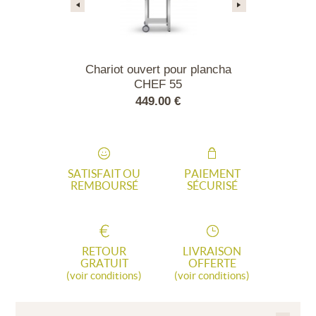
e pour plancha
Chariot ouvert pour plancha
Plancha CHEF
F 55
CHEF 55
00 €
449.00 €
979
SATISFAIT OU
PAIEMENT
REMBOURSÉ
SÉCURISÉ
RETOUR
LIVRAISON
GRATUIT
OFFERTE
(voir conditions)
(voir conditions)