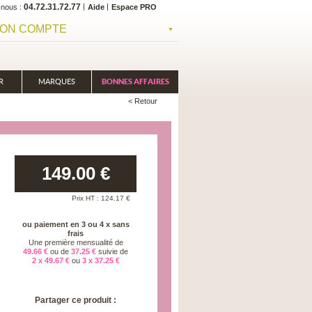
04.72.31.72.77
-nous
Aide
Espace PRO
ON COMPTE
R
MARQUES
BONNES AFFAIRES
< Retour
149.00
€
Prix HT :
124.17
€
ou paiement en 3 ou 4 x sans
frais
Une première mensualité de
49.66 €
ou de
37.25 €
suivie de
2 x 49.67 €
ou
3 x 37.25 €
Partager ce produit :