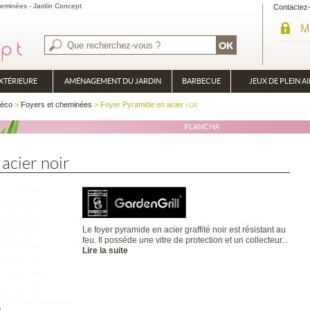
cheminées - Jardin Concept
Contactez
M
XTÉRIEURE
AMÉNAGEMENT DU JARDIN
BARBECUE
JEUX DE PLEIN AI
BRASÉRO
déco
>
Foyers et cheminées
> Foyer Pyramide en acier noir
PLANCHA
acier noir
Le foyer pyramide en acier graffité noir est résistant au
feu. Il possède une vitre de protection et un collecteur...
Lire la suite