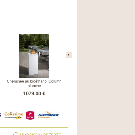
Cheminée au bioéthanol Column
Cheminée bioéthanol Lisboa Blanc
blanche
1079.00 €
699.00 €