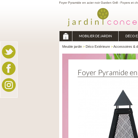
Foyer Pyramide en acier noir Garden Grill - Foyers et 
MOBILIER DE JARDIN
DÉCO E
Meuble jardin
>
Déco Extérieure
>
Accessoires & 
Foyer Pyramide en 