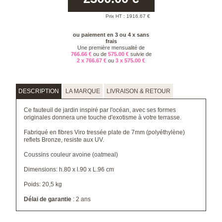
Prix HT :
1916.67
€
ou paiement en 3 ou 4 x sans
frais
Une première mensualité de
766.66 €
ou de
575.00 €
suivie de
2 x 766.67 €
ou
3 x 575.00 €
DESCRIPTION
LA MARQUE
LIVRAISON & RETOUR
Ce fauteuil de jardin inspiré par l'océan, avec ses formes
originales donnera une touche d'exotisme à votre terrasse.
Fabriqué en fibres Viro tressée plate de 7mm (polyéthylène)
reflets Bronze, resiste aux UV.
Coussins couleur avoine (oatmeal)
Dimensions: h.80 x l.90 x L.96 cm
Poids: 20,5 kg
Délai de garantie
: 2 ans