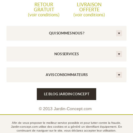
RETOUR
LIVRAISON
GRATUIT
OFFERTE
(voir conditions)
(voir conditions)
QUI SOMMES NOUS ?
NOS SERVICES
AVIS CONSOMMATEURS
LE BLOG JARDIN CONCEPT
© 2013 Jardin-Concept.com
Conditions Générales de Vente
Afin de vous proposer le meilleur service possible et pour lutter contre la fraude,
Mentions légales
Jardin-concept.com utilise des
cookies
et a généré un identifiant équipement. En
continuant de naviguer sur le site, vous déclarez accepter leur utilisation.