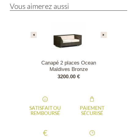
Vous aimerez aussi
laces Ocean
Canapé 2 places Ocean
FAUTEUIL 
s Bronze
Maldives Bronze
SO
.00 €
3200.00 €
519
SATISFAIT OU
PAIEMENT
REMBOURSÉ
SÉCURISÉ