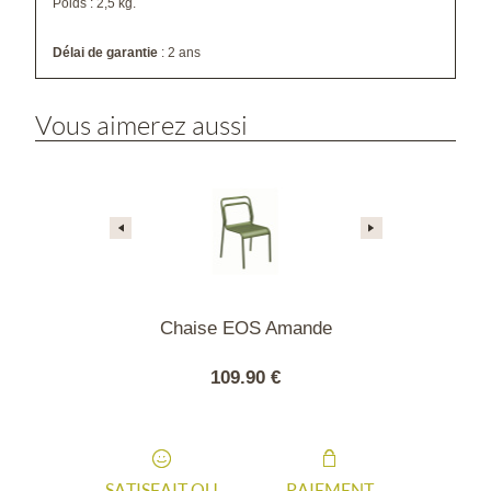
Poids : 2,5 kg.
Délai de garantie
: 2 ans
Vous aimerez aussi
 Jato blanche
Chaise EOS Amande
Chaise EO
90 €
109.90 €
109
SATISFAIT OU
PAIEMENT