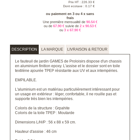
Prix HT :
226.33
€
Dont ecotaxe : 0.17 €
ou paiement en 3 ou 4 x sans
frais
Une première mensualité de
90.54 €
ou de
67.90 €
suivie de
2 x 90.53 €
ou
3 x 67.90 €
DESCRIPTION
LA MARQUE
LIVRAISON & RETOUR
Le fauteuil de jardin GAMES de Proloisirs dispose d'un chassis
en aluminium finition epoxy. L'assise et le dossier sont en toile
textilène ajourée TPEP résistante aux UV et aux intempéries.
EMPILABLE.
L'aluminium est un matériau particulièrement intéressant pour
un usage en extérieur : léger, confortable, il ne rouille pas et
supporte très bien les intempéries.
Coloris de la structure : Grpahite
Coloris de la toile TPEP : Moutarde
Dimensions L/H/P : 56 x 88 x 59 cm.
Hauteur d'assise : 46 cm