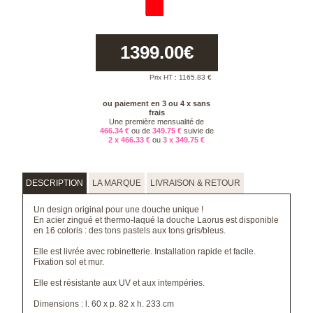
1399.00
€
Prix HT :
1165.83
€
ou paiement en 3 ou 4 x sans
frais
Une première mensualité de
466.34 €
ou de
349.75 €
suivie de
2 x 466.33 €
ou
3 x 349.75 €
DESCRIPTION
LA MARQUE
LIVRAISON & RETOUR
Un design original pour une douche unique !
En acier zingué et thermo-laqué la douche Laorus est disponible
en 16 coloris : des tons pastels aux tons gris/bleus.
Elle est livrée avec robinetterie. Installation rapide et facile.
Fixation sol et mur.
Elle est résistante aux UV et aux intempéries.
Dimensions : l. 60 x p. 82 x h. 233 cm