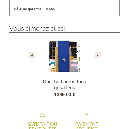
Délai de garantie
: 10 ans
Vous aimerez aussi
orus tons
Douche Laorus tons
Douche L
s/rouge
gris/bleus
pastel
.00 €
1399.00 €
1399
SATISFAIT OU
PAIEMENT