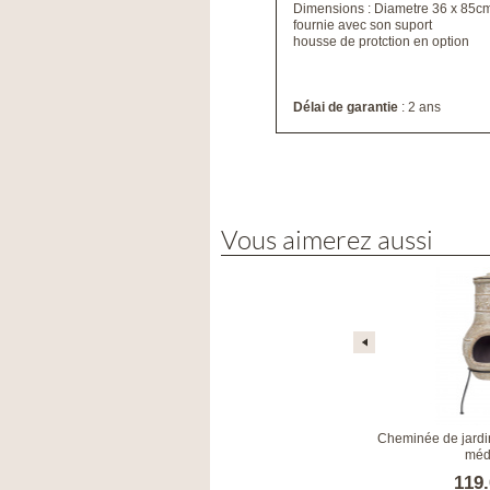
Dimensions : Diametre 36 x 85c
fournie avec son suport
housse de protction en option
Délai de garantie
: 2 ans
Vous aimerez aussi
n mexicaine Lima
Cheminée de jardin mexicaine Ray
Cheminée de jardi
méd
00 €
149.00 €
119.