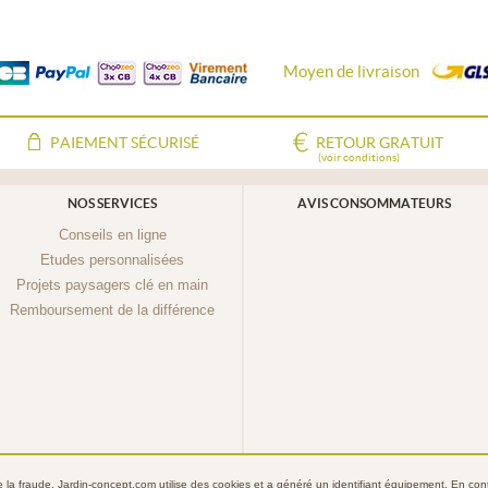
Moyen de livraison
PAIEMENT SÉCURISÉ
RETOUR GRATUIT
(voir conditions)
NOS SERVICES
AVIS CONSOMMATEURS
Conseils en ligne
Etudes personnalisées
Projets paysagers clé en main
Remboursement de la différence
re la fraude, Jardin-concept.com utilise des
cookies
et a généré un identifiant équipement. En conti