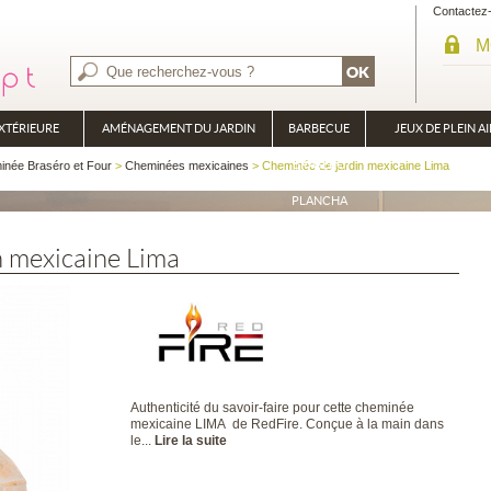
Contactez
M
XTÉRIEURE
AMÉNAGEMENT DU JARDIN
BARBECUE
JEUX DE PLEIN AI
BRASÉRO
née Braséro et Four
>
Cheminées mexicaines
> Cheminée de jardin mexicaine Lima
PLANCHA
n mexicaine Lima
Authenticité du savoir-faire pour cette cheminée
mexicaine LIMA de RedFire. Conçue à la main dans
le...
Lire la suite