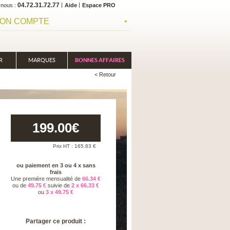
04.72.31.72.77
-nous
Aide
Espace PRO
ON COMPTE
R
MARQUES
BONNES AFFAIRES
< Retour
199.00
€
Prix HT :
165.83
€
ou paiement en 3 ou 4 x sans
frais
Une première mensualité de
66.34 €
ou de
49.75 €
suivie de
2 x 66.33 €
ou
3 x 49.75 €
Partager ce produit :