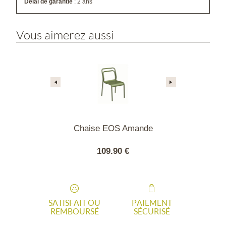
Délai de garantie
: 2 ans
Vous aimerez aussi
 Jato blanche
Chaise EOS Amande
Chaise EO
90 €
109.90 €
109
SATISFAIT OU
PAIEMENT
REMBOURSÉ
SÉCURISÉ