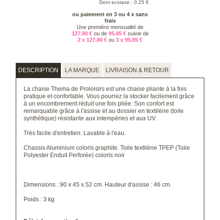
Dont ecotaxe : 0.25 €
ou paiement en 3 ou 4 x sans
frais
Une première mensualité de
127.80 €
ou de
95.85 €
suivie de
2 x 127.80 €
ou
3 x 95.85 €
DESCRIPTION
LA MARQUE
LIVRAISON & RETOUR
La chaise Thema de Proloisirs est une chaise pliante à la fois
pratique et confortable. Vous pourrez la stocker facilement grâce
à un encombrement réduit une fois pliée. Son confort est
remarquable grâce à l'assise et au dossier en textilène (toile
synthétique) résistante aux intempéries et aux UV.
Très facile d'entretien. Lavable à l'eau.
Chassis Aluminium coloris graphite. Toile textilène TPEP (Toile
Polyester Enduit Perforée) coloris noir
Dimensions : 90 x 45 x 52 cm. Hauteur d'assise : 46 cm.
Poids : 3 kg