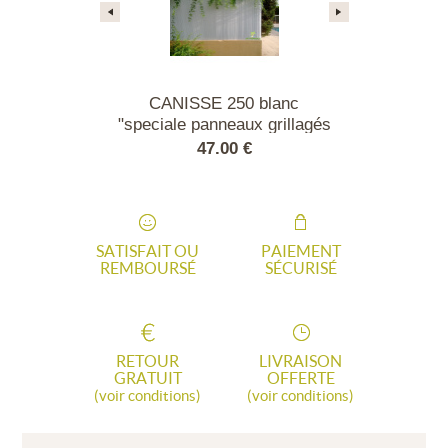
 - Spéciale
CANISSE 250 blanc
CANISSE
.50m en PVC
"speciale panneaux grillagés
anthracit
s Vert
rigides"
panneaux gril
00 €
47.00 €
47.
SATISFAIT OU
PAIEMENT
REMBOURSÉ
SÉCURISÉ
RETOUR
LIVRAISON
GRATUIT
OFFERTE
(voir conditions)
(voir conditions)