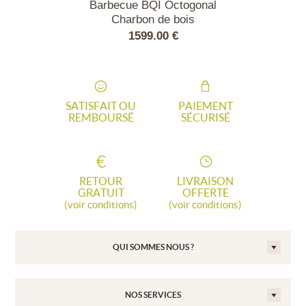
rrelQ Small
Barbecue BQI Octogonal
Barbecue 
housse
Charbon de bois
Charbon
00 €
1599.00 €
1699
SATISFAIT OU
PAIEMENT
REMBOURSÉ
SÉCURISÉ
RETOUR
LIVRAISON
GRATUIT
OFFERTE
(voir conditions)
(voir conditions)
QUI SOMMES NOUS ?
NOS SERVICES