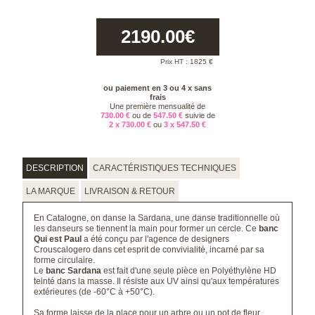
2190.00
€
Prix HT :
1825
€
ou paiement en 3 ou 4 x sans
frais
Une première mensualité de
730.00 €
ou de
547.50 €
suivie de
2 x 730.00 €
ou
3 x 547.50 €
DESCRIPTION
CARACTÉRISTIQUES TECHNIQUES
LA MARQUE
LIVRAISON & RETOUR
En Catalogne, on danse la Sardana, une danse traditionnelle où
les danseurs se tiennent la main pour former un cercle. Ce
banc
Qui est Paul
a été conçu par l'agence de designers
Crouscalogero dans cet esprit de convivialité, incarné par sa
forme circulaire.
Le
banc Sardana
est fait d'une seule pièce en Polyéthylène HD
teinté dans la masse. Il résiste aux UV ainsi qu'aux températures
extérieures (de -60°C à +50°C).
Sa forme laisse de la place pour un arbre ou un pot de fleur,