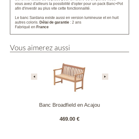
vous avez d'ailleurs la possibilité d'opter pour un pack Banc+Pot
afin d'investir au plus vite cette fonctionnalité.
Le banc Sardana existe aussi en version lumineuse et en huit
autres coloris.
Délai de garantie
: 2 ans
Fabriqué en
France
Vous aimerez aussi
eld 147 cm en
Banc Broadfield en Acajou
Banc Broadfi
 blanc
1
00 €
469.00 €
800