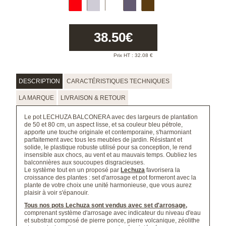
38.50
€
Prix HT :
32.08
€
DESCRIPTION
CARACTÉRISTIQUES TECHNIQUES
LA MARQUE
LIVRAISON & RETOUR
Le pot LECHUZA BALCONERA avec des largeurs de plantation
de 50 et 80 cm, un aspect lisse, et sa couleur bleu pétrole,
apporte une touche originale et contemporaine, s'harmoniant
parfaitement avec tous les meubles de jardin. Résistant et
solide, le plastique robuste utilisé pour sa conception, le rend
insensible aux chocs, au vent et au mauvais temps. Oubliez les
balconnières aux soucoupes disgracieuses.
Le système tout en un proposé par
Lechuza
favorisera la
croissance des plantes : set d'arrosage et pot formeront avec la
plante de votre choix une unité harmonieuse, que vous aurez
plaisir à voir s'épanouir.
Tous nos pots Lechuza sont vendus avec set d'arrosage,
comprenant système d'arrosage avec indicateur du niveau d'eau
et substrat composé de pierre ponce, pierre volcanique, zéolithe