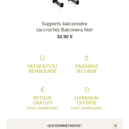
alconnière
Supports balconnière
Balconnière B
alconera Blanc
(accroche) Balconera Noir
Gris 
90 €
34.90 €
38.
SATISFAIT OU
PAIEMENT
REMBOURSÉ
SÉCURISÉ
RETOUR
LIVRAISON
GRATUIT
OFFERTE
(voir conditions)
(voir conditions)
QUI SOMMES NOUS ?